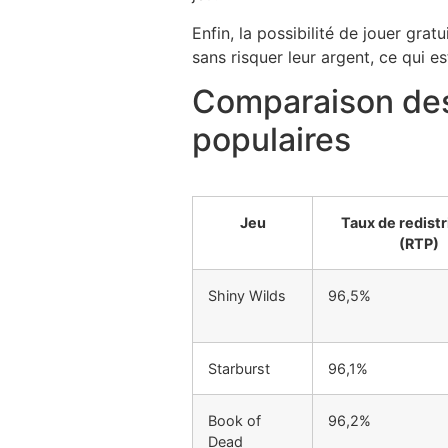
Enfin, la possibilité de jouer g
sans risquer leur argent, ce qui 
Comparaison des
populaires
Jeu
Taux de redistr
(RTP)
Shiny Wilds
96,5%
Starburst
96,1%
Book of
96,2%
Dead