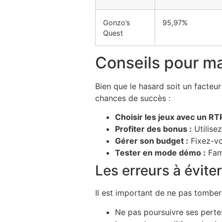
Gonzo’s
95,97%
Quest
Conseils pour ma
Bien que le hasard soit un facteu
chances de succès :
Choisir les jeux avec un RTP
Profiter des bonus :
Utilisez
Gérer son budget :
Fixez-vo
Tester en mode démo :
Fami
Les erreurs à éviter
Il est important de ne pas tomber
Ne pas poursuivre ses perte