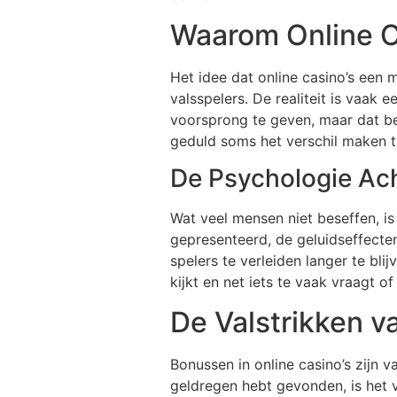
Waarom Online Cas
Het idee dat online casino’s een 
valsspelers. De realiteit is vaak
voorsprong te geven, maar dat bet
geduld soms het verschil maken t
De Psychologie Ach
Wat veel mensen niet beseffen, i
gepresenteerd, de geluidseffecten
spelers te verleiden langer te blij
kijkt en net iets te vaak vraagt of
De Valstrikken v
Bonussen in online casino’s zijn v
geldregen hebt gevonden, is het v