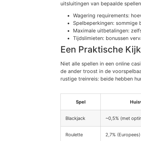
uitsluitingen van bepaalde spellen
Wagering requirements: hoeve
Spelbeperkingen: sommige bo
Maximale uitbetalingen: zelf
Tijdslimieten: bonussen verv
Een Praktische Kij
Niet alle spellen in een online cas
de ander troost in de voorspelbaa
rustige treinreis: beide hebben hu
Spel
Huis
Blackjack
~0,5% (met optim
Roulette
2,7% (Europees)