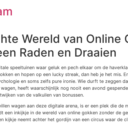
am
te Wereld van Online C
een Raden en Draaien
gitale speeltuinen waar geluk en pech elkaar om de haverkla
gokken en hopen op een lucky streak, dan heb je het mis. Er
ychologie en soms zelfs pure ironie. Wie durft te zeggen d
e wagen, heeft waarschijnlijk nog nooit een avond gespend
twijken van de valkuilen van bonussen.
illen wagen aan deze digitale arena, is er een plek die de
edt een inkijkje in de wereld van online gokken zonder de g
een kijkje neemt achter het gordijn van een circus waar de 