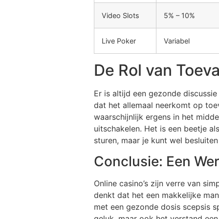
Video Slots
5% – 10%
Live Poker
Variabel
De Rol van Toeva
Er is altijd een gezonde discussi
dat het allemaal neerkomt op toev
waarschijnlijk ergens in het midde
uitschakelen. Het is een beetje al
sturen, maar je kunt wel besluite
Conclusie: Een Wer
Online casino’s zijn verre van sim
denkt dat het een makkelijke mani
met een gezonde dosis scepsis spee
geluk, maar ook het verstand een