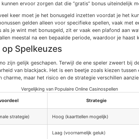
 kunnen ervoor zorgen dat die “gratis” bonus uiteindelijk m
el keer moet je het bonusgeld inzetten voordat je het kunt
nussen gelden alleen voor specifieke spellen, vaak met ee
s als je wint met bonusgeld, zit er vaak een plafond aan w
allen meestal na een bepaalde periode, waardoor je haast k
k op Spelkeuzes
ino zijn gelijk geschapen. Terwijl de ene speler zweert bij d
rheid van blackjack. Het is een beetje zoals kiezen tussen
n charme, maar het risico en de strategie verschillen aanzien
Vergelijking van Populaire Online Casinospellen
voordeel
Strategie
ale strategie)
Hoog (kaarttellen mogelijk)
Laag (voornamelijk geluk)