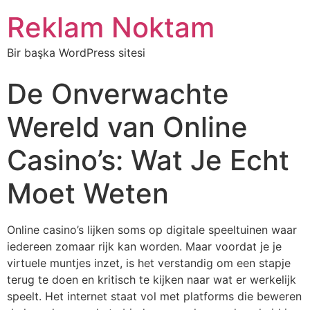
Reklam Noktam
Bir başka WordPress sitesi
De Onverwachte
Wereld van Online
Casino’s: Wat Je Echt
Moet Weten
Online casino’s lijken soms op digitale speeltuinen waar
iedereen zomaar rijk kan worden. Maar voordat je je
virtuele muntjes inzet, is het verstandig om een stapje
terug te doen en kritisch te kijken naar wat er werkelijk
speelt. Het internet staat vol met platforms die beweren