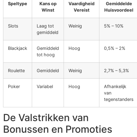
Speltype
Kans op
Vaardigheid
Gemiddelde
Winst
Vereist
Huisvoordeel
Slots
Laag tot
Weinig
5% – 10%
gemiddeld
Blackjack
Gemiddeld
Hoog
0,5% – 2%
tot hoog
Roulette
Gemiddeld
Weinig
2,7% – 5,3%
Poker
Variabel
Hoog
Afhankelijk
van
tegenstanders
De Valstrikken van
Bonussen en Promoties