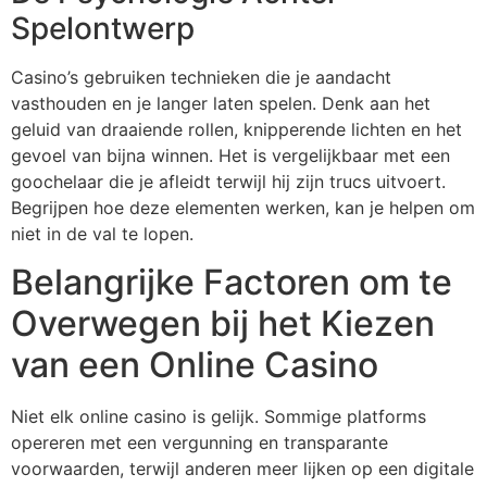
Spelontwerp
Casino’s gebruiken technieken die je aandacht
vasthouden en je langer laten spelen. Denk aan het
geluid van draaiende rollen, knipperende lichten en het
gevoel van bijna winnen. Het is vergelijkbaar met een
goochelaar die je afleidt terwijl hij zijn trucs uitvoert.
Begrijpen hoe deze elementen werken, kan je helpen om
niet in de val te lopen.
Belangrijke Factoren om te
Overwegen bij het Kiezen
van een Online Casino
Niet elk online casino is gelijk. Sommige platforms
opereren met een vergunning en transparante
voorwaarden, terwijl anderen meer lijken op een digitale