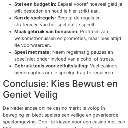
Stel een budget in:
Bepaal vooraf hoeveel geld je
wilt besteden en houd je hier strikt aan.
Ken de spelregels:
Begrijp de regels en
strategieën van het spel dat je speelt.
Maak gebruik van bonussen:
Profiteer van
welkomstbonussen en promoties, maar lees altijd
de voorwaarden.
Speel met mate:
Neem regelmatig pauzes en
speel niet onder invloed van alcohol of stress.
Gebruik tools voor zelfuitsluiting:
Veel casino’s
bieden opties om je speelgedrag te reguleren.
Conclusie: Kies Bewust en
Geniet Veilig
De Nederlandse online casino markt is volop in
beweging en biedt spelers een veilige en gevarieerde
speelomgeving. Door te kiezen voor een casino met een