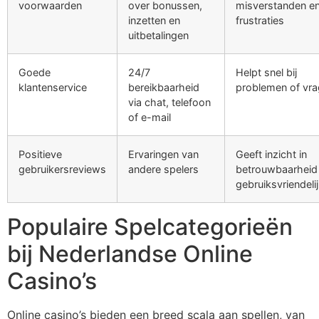
voorwaarden
over bonussen,
misverstanden e
inzetten en
frustraties
uitbetalingen
Goede
24/7
Helpt snel bij
klantenservice
bereikbaarheid
problemen of vr
via chat, telefoon
of e-mail
Positieve
Ervaringen van
Geeft inzicht in
gebruikersreviews
andere spelers
betrouwbaarheid
gebruiksvriendeli
Populaire Spelcategorieën
bij Nederlandse Online
Casino’s
Online casino’s bieden een breed scala aan spellen, van