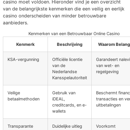
casino moet voldoen. Hieronder vind je een overzicht
van de belangrijkste kenmerken die een veilig en eerlijk
casino onderscheiden van minder betrouwbare
aanbieders.
Kenmerken van een Betrouwbaar Online Casino
Kenmerk
Beschrijving
Waarom Belangr
KSA-vergunning
Officiële licentie
Garandeert nalev
van de
van wet- en
Nederlandse
regelgeving
Kansspelautoriteit
Veilige
Gebruik van
Beschermt financ
betaalmethoden
iDEAL,
transacties en ve
creditcards, en e-
uitbetalingen
wallets
Transparante
Duidelijke uitleg
Voorkomt