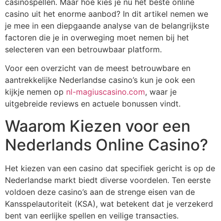
casinospellen. Maar hoe kies je nu het beste online
casino uit het enorme aanbod? In dit artikel nemen we
je mee in een diepgaande analyse van de belangrijkste
factoren die je in overweging moet nemen bij het
selecteren van een betrouwbaar platform.
Voor een overzicht van de meest betrouwbare en
aantrekkelijke Nederlandse casino’s kun je ook een
kijkje nemen op
nl-magiuscasino.com
, waar je
uitgebreide reviews en actuele bonussen vindt.
Waarom Kiezen voor een
Nederlands Online Casino?
Het kiezen van een casino dat specifiek gericht is op de
Nederlandse markt biedt diverse voordelen. Ten eerste
voldoen deze casino’s aan de strenge eisen van de
Kansspelautoriteit (KSA), wat betekent dat je verzekerd
bent van eerlijke spellen en veilige transacties.