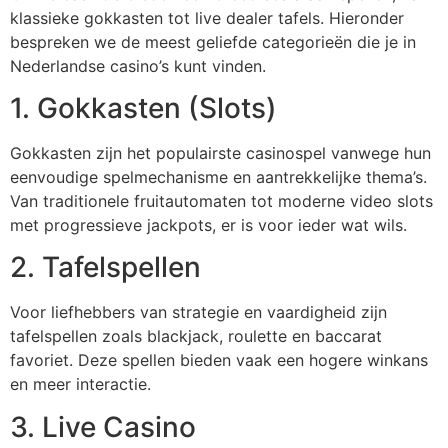
klassieke gokkasten tot live dealer tafels. Hieronder
bespreken we de meest geliefde categorieën die je in
Nederlandse casino’s kunt vinden.
1. Gokkasten (Slots)
Gokkasten zijn het populairste casinospel vanwege hun
eenvoudige spelmechanisme en aantrekkelijke thema’s.
Van traditionele fruitautomaten tot moderne video slots
met progressieve jackpots, er is voor ieder wat wils.
2. Tafelspellen
Voor liefhebbers van strategie en vaardigheid zijn
tafelspellen zoals blackjack, roulette en baccarat
favoriet. Deze spellen bieden vaak een hogere winkans
en meer interactie.
3. Live Casino