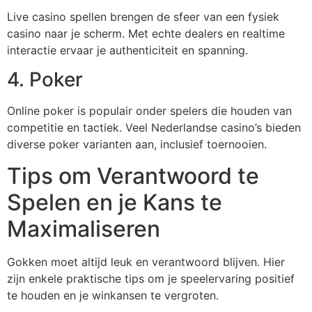
Live casino spellen brengen de sfeer van een fysiek
casino naar je scherm. Met echte dealers en realtime
interactie ervaar je authenticiteit en spanning.
4. Poker
Online poker is populair onder spelers die houden van
competitie en tactiek. Veel Nederlandse casino’s bieden
diverse poker varianten aan, inclusief toernooien.
Tips om Verantwoord te
Spelen en je Kans te
Maximaliseren
Gokken moet altijd leuk en verantwoord blijven. Hier
zijn enkele praktische tips om je speelervaring positief
te houden en je winkansen te vergroten.