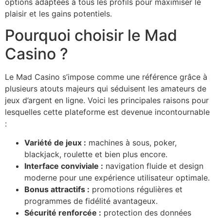
options adaptées à tous les profils pour maximiser le
plaisir et les gains potentiels.
Pourquoi choisir le Mad
Casino ?
Le Mad Casino s’impose comme une référence grâce à
plusieurs atouts majeurs qui séduisent les amateurs de
jeux d’argent en ligne. Voici les principales raisons pour
lesquelles cette plateforme est devenue incontournable
:
Variété de jeux :
machines à sous, poker,
blackjack, roulette et bien plus encore.
Interface conviviale :
navigation fluide et design
moderne pour une expérience utilisateur optimale.
Bonus attractifs :
promotions régulières et
programmes de fidélité avantageux.
Sécurité renforcée :
protection des données