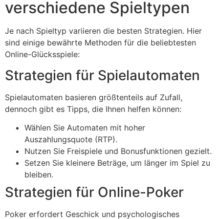
verschiedene Spieltypen
Je nach Spieltyp variieren die besten Strategien. Hier
sind einige bewährte Methoden für die beliebtesten
Online-Glücksspiele:
Strategien für Spielautomaten
Spielautomaten basieren größtenteils auf Zufall,
dennoch gibt es Tipps, die Ihnen helfen können:
Wählen Sie Automaten mit hoher
Auszahlungsquote (RTP).
Nutzen Sie Freispiele und Bonusfunktionen gezielt.
Setzen Sie kleinere Beträge, um länger im Spiel zu
bleiben.
Strategien für Online-Poker
Poker erfordert Geschick und psychologisches