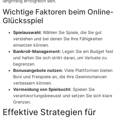
langfristig erfolgreich sein.
Wichtige Faktoren beim Online-
Glücksspiel
Spielauswahl:
Wählen Sie Spiele, die Sie gut
verstehen und bei denen Sie Ihre Fähigkeiten
einsetzen können.
Bankroll-Management:
Legen Sie ein Budget fest
und halten Sie sich strikt daran, um Verluste zu
begrenzen.
Bonusangebote nutzen:
Viele Plattformen bieten
Boni und Freispiele an, die Ihre Gewinnchancen
verbessern können.
Vermeidung von Spielsucht:
Spielen Sie
verantwortungsbewusst und setzen Sie sich klare
Grenzen.
Effektive Strategien für