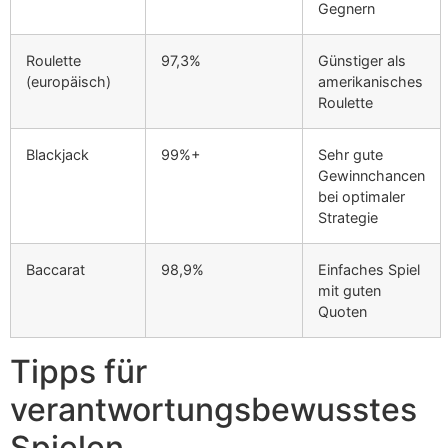
Gegnern
Roulette
97,3%
Günstiger als
(europäisch)
amerikanisches
Roulette
Blackjack
99%+
Sehr gute
Gewinnchancen
bei optimaler
Strategie
Baccarat
98,9%
Einfaches Spiel
mit guten
Quoten
Tipps für
verantwortungsbewusstes
Spielen