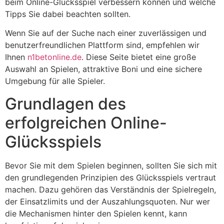
beim Online-Glücksspiel verbessern können und welche
Tipps Sie dabei beachten sollten.
Wenn Sie auf der Suche nach einer zuverlässigen und
benutzerfreundlichen Plattform sind, empfehlen wir
Ihnen
n1betonline.de
. Diese Seite bietet eine große
Auswahl an Spielen, attraktive Boni und eine sichere
Umgebung für alle Spieler.
Grundlagen des
erfolgreichen Online-
Glücksspiels
Bevor Sie mit dem Spielen beginnen, sollten Sie sich mit
den grundlegenden Prinzipien des Glücksspiels vertraut
machen. Dazu gehören das Verständnis der Spielregeln,
der Einsatzlimits und der Auszahlungsquoten. Nur wer
die Mechanismen hinter den Spielen kennt, kann