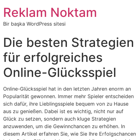
Reklam Noktam
Bir başka WordPress sitesi
Die besten Strategien
für erfolgreiches
Online-Glücksspiel
Online-Glücksspiel hat in den letzten Jahren enorm an
Popularität gewonnen. Immer mehr Spieler entscheiden
sich dafür, ihre Lieblingsspiele bequem von zu Hause
aus zu genießen. Dabei ist es wichtig, nicht nur auf
Glück zu setzen, sondern auch kluge Strategien
anzuwenden, um die Gewinnchancen zu erhöhen. In
diesem Artikel erfahren Sie, wie Sie Ihre Erfolgschancen