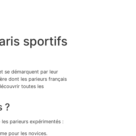
ris sportifs
t se démarquent par leur
ère dont les parieurs français
découvrir toutes les
s ?
 les parieurs expérimentés :
ême pour les novices.