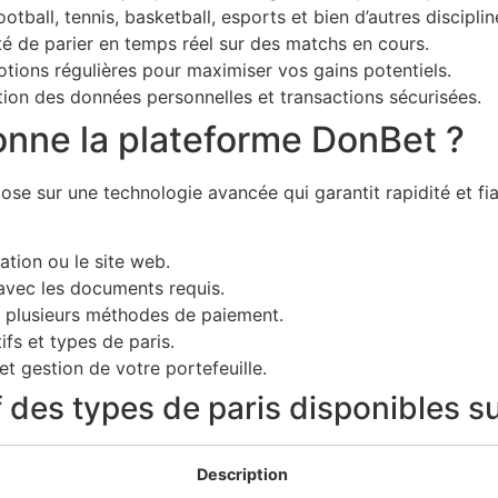
otball, tennis, basketball, esports et bien d’autres discipli
té de parier en temps réel sur des matchs en cours.
ions régulières pour maximiser vos gains potentiels.
ion des données personnelles et transactions sécurisées.
nne la plateforme DonBet ?
e sur une technologie avancée qui garantit rapidité et fiabi
cation ou le site web.
avec les documents requis.
 plusieurs méthodes de paiement.
fs et types de paris.
 et gestion de votre portefeuille.
 des types de paris disponibles s
Description