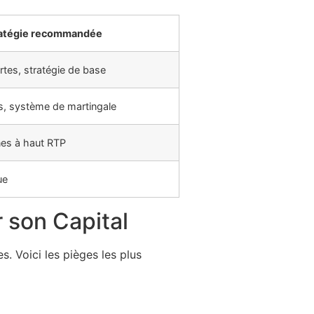
atégie recommandée
tes, stratégie de base
s, système de martingale
es à haut RTP
ue
 son Capital
. Voici les pièges les plus