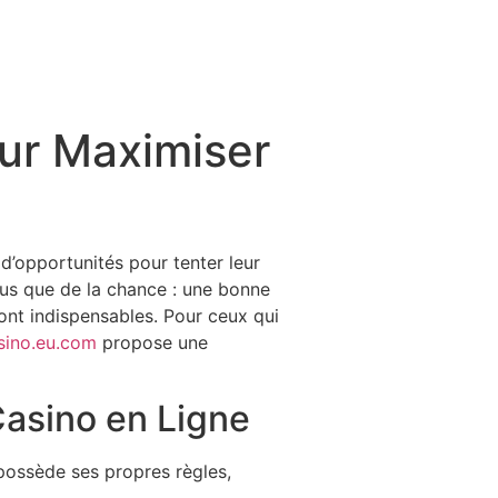
our Maximiser
d’opportunités pour tenter leur
lus que de la chance : une bonne
ont indispensables. Pour ceux qui
sino.eu.com
propose une
Casino en Ligne
 possède ses propres règles,