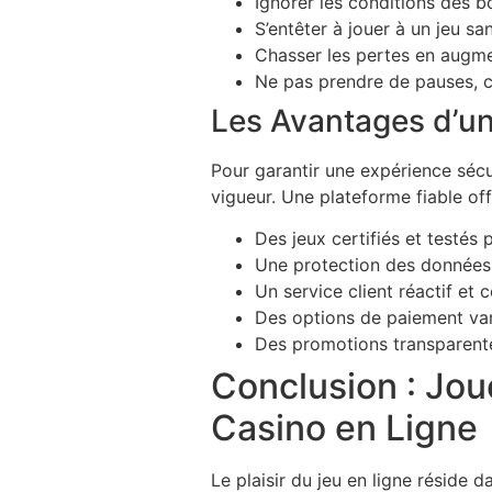
Ignorer les conditions des b
S’entêter à jouer à un jeu s
Chasser les pertes en augme
Ne pas prendre de pauses, ce
Les Avantages d’un
Pour garantir une expérience sécur
vigueur. Une plateforme fiable off
Des jeux certifiés et testés
Une protection des données 
Un service client réactif et
Des options de paiement var
Des promotions transparent
Conclusion : Jou
Casino en Ligne
Le plaisir du jeu en ligne réside 