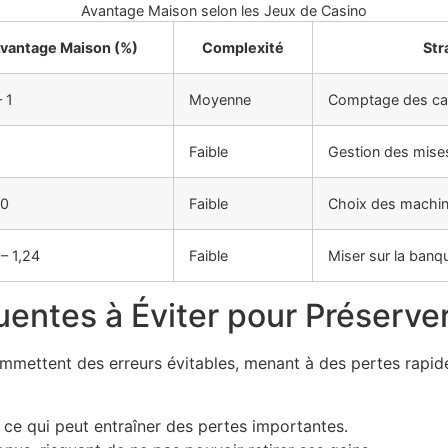
Avantage Maison selon les Jeux de Casino
vantage Maison (%)
Complexité
Str
– 1
Moyenne
Comptage des car
Faible
Gestion des mise
10
Faible
Choix des machin
 – 1,24
Faible
Miser sur la banq
uentes à Éviter pour Préserver
mettent des erreurs évitables, menant à des pertes rapides
 ce qui peut entraîner des pertes importantes.