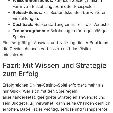
Willkommensbonus:
Für neue Spieler, meist in
Form von Einzahlungsboni oder Freispielen.
Reload-Bonus:
Für Bestandskunden bei weiteren
Einzahlungen.
Cashback:
Rückerstattung eines Teils der Verluste.
Treueprogramme:
Belohnungen für regelmäßiges
Spielen.
Eine sorgfältige Auswahl und Nutzung dieser Boni kann
die Gewinnchancen verbessern und das Risiko
minimieren.
Fazit: Mit Wissen und Strategie
zum Erfolg
Erfolgreiches Online-Casino-Spiel erfordert mehr als
nur Glück. Wer sich mit den Spielregeln
auseinandersetzt, geeignete Strategien anwendet und
sein Budget klug verwaltet, kann seine Chancen deutlich
erhöhen. Dabei ist es wichtig, seriöse und transparente