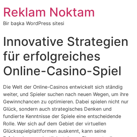
Reklam Noktam
Bir başka WordPress sitesi
Innovative Strategien
für erfolgreiches
Online-Casino-Spiel
Die Welt der Online-Casinos entwickelt sich ständig
weiter, und Spieler suchen nach neuen Wegen, um ihre
Gewinnchancen zu optimieren. Dabei spielen nicht nur
Glück, sondern auch strategisches Denken und
fundierte Kenntnisse der Spiele eine entscheidende
Rolle. Wer sich auf dem Gebiet der virtuellen
Glücksspielplattformen auskennt, kann seine