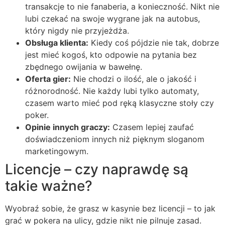
transakcje to nie fanaberia, a konieczność. Nikt nie
lubi czekać na swoje wygrane jak na autobus,
który nigdy nie przyjeżdża.
Obsługa klienta:
Kiedy coś pójdzie nie tak, dobrze
jest mieć kogoś, kto odpowie na pytania bez
zbędnego owijania w bawełnę.
Oferta gier:
Nie chodzi o ilość, ale o jakość i
różnorodność. Nie każdy lubi tylko automaty,
czasem warto mieć pod ręką klasyczne stoły czy
poker.
Opinie innych graczy:
Czasem lepiej zaufać
doświadczeniom innych niż pięknym sloganom
marketingowym.
Licencje – czy naprawdę są
takie ważne?
Wyobraź sobie, że grasz w kasynie bez licencji – to jak
grać w pokera na ulicy, gdzie nikt nie pilnuje zasad.