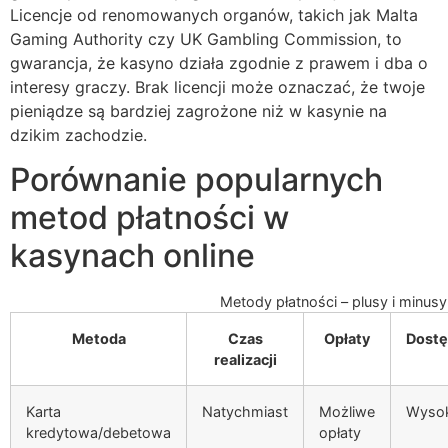
Licencje od renomowanych organów, takich jak Malta
Gaming Authority czy UK Gambling Commission, to
gwarancja, że kasyno działa zgodnie z prawem i dba o
interesy graczy. Brak licencji może oznaczać, że twoje
pieniądze są bardziej zagrożone niż w kasynie na
dzikim zachodzie.
Porównanie popularnych
metod płatności w
kasynach online
Metody płatności – plusy i minusy
Metoda
Czas
Opłaty
Dost
realizacji
Karta
Natychmiast
Możliwe
Wyso
kredytowa/debetowa
opłaty