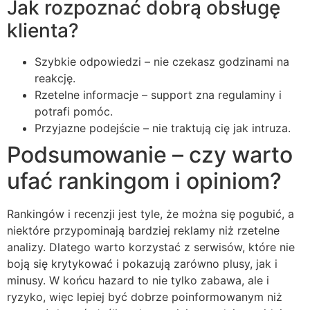
Jak rozpoznać dobrą obsługę
klienta?
Szybkie odpowiedzi – nie czekasz godzinami na
reakcję.
Rzetelne informacje – support zna regulaminy i
potrafi pomóc.
Przyjazne podejście – nie traktują cię jak intruza.
Podsumowanie – czy warto
ufać rankingom i opiniom?
Rankingów i recenzji jest tyle, że można się pogubić, a
niektóre przypominają bardziej reklamy niż rzetelne
analizy. Dlatego warto korzystać z serwisów, które nie
boją się krytykować i pokazują zarówno plusy, jak i
minusy. W końcu hazard to nie tylko zabawa, ale i
ryzyko, więc lepiej być dobrze poinformowanym niż