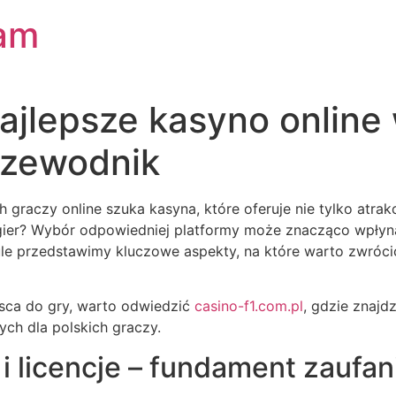
am
ajlepsze kasyno online 
rzewodnik
graczy online szuka kasyna, które oferuje nie tylko atrak
gier? Wybór odpowiedniej platformy może znacząco wpłyn
le przedstawimy kluczowe aspekty, na które warto zwróci
sca do gry, warto odwiedzić
casino-f1.com.pl
, gdzie znajdz
ych dla polskich graczy.
 licencje – fundament zaufan