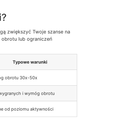
i?
ogą zwiększyć Twoje szanse na
 obrotu lub ograniczeń
Typowe warunki
g obrotu 30x-50x
 wygranych i wymóg obrotu
ne od poziomu aktywności