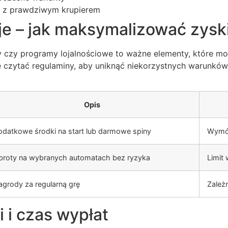
a z prawdziwym krupierem
je – jak maksymalizować zysk
 czy programy lojalnościowe to ważne elementy, które m
 czytać regulaminy, aby uniknąć niekorzystnych warunków
Opis
odatkowe środki na start lub darmowe spiny
Wymó
broty na wybranych automatach bez ryzyka
Limit
agrody za regularną grę
Zależ
 i czas wypłat