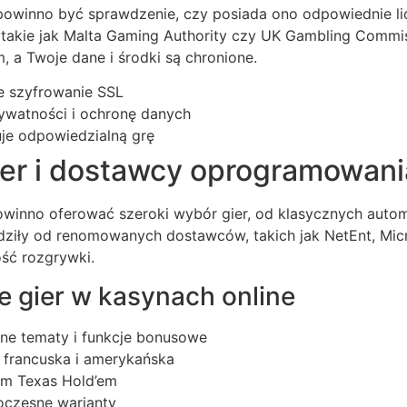
powinno być sprawdzenie, czy posiada ono odpowiednie li
takie jak Malta Gaming Authority czy UK Gambling Commiss
, a Twoje dane i środki są chronione.
e szyfrowanie SSL
ywatności i ochronę danych
uje odpowiedzialną grę
er i dostawcy oprogramowani
powinno oferować szeroki wybór gier, od klasycznych auto
dziły od renomowanych dostawców, takich jak NetEnt, Mic
ść rozgrywki.
e gier w kasynach online
dne tematy i funkcje bonusowe
, francuska i amerykańska
ym Texas Hold’em
oczesne warianty