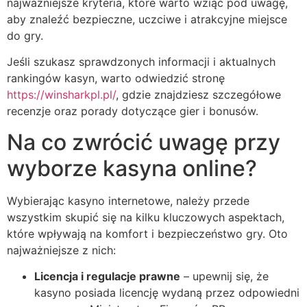
najważniejsze kryteria, które warto wziąć pod uwagę,
aby znaleźć bezpieczne, uczciwe i atrakcyjne miejsce
do gry.
Jeśli szukasz sprawdzonych informacji i aktualnych
rankingów kasyn, warto odwiedzić stronę
https://winsharkpl.pl/
, gdzie znajdziesz szczegółowe
recenzje oraz porady dotyczące gier i bonusów.
Na co zwrócić uwagę przy
wyborze kasyna online?
Wybierając kasyno internetowe, należy przede
wszystkim skupić się na kilku kluczowych aspektach,
które wpływają na komfort i bezpieczeństwo gry. Oto
najważniejsze z nich:
Licencja i regulacje prawne
– upewnij się, że
kasyno posiada licencję wydaną przez odpowiedni