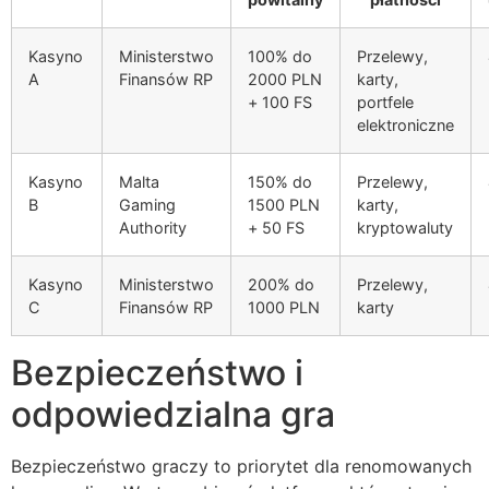
Kasyno
Ministerstwo
100% do
Przelewy,
A
Finansów RP
2000 PLN
karty,
+ 100 FS
portfele
elektroniczne
Kasyno
Malta
150% do
Przelewy,
B
Gaming
1500 PLN
karty,
Authority
+ 50 FS
kryptowaluty
Kasyno
Ministerstwo
200% do
Przelewy,
C
Finansów RP
1000 PLN
karty
Bezpieczeństwo i
odpowiedzialna gra
Bezpieczeństwo graczy to priorytet dla renomowanych