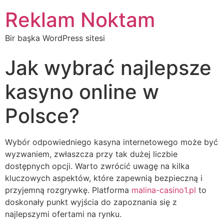
Reklam Noktam
Bir başka WordPress sitesi
Jak wybrać najlepsze
kasyno online w
Polsce?
Wybór odpowiedniego kasyna internetowego może być
wyzwaniem, zwłaszcza przy tak dużej liczbie
dostępnych opcji. Warto zwrócić uwagę na kilka
kluczowych aspektów, które zapewnią bezpieczną i
przyjemną rozgrywkę. Platforma
malina-casino1.pl
to
doskonały punkt wyjścia do zapoznania się z
najlepszymi ofertami na rynku.