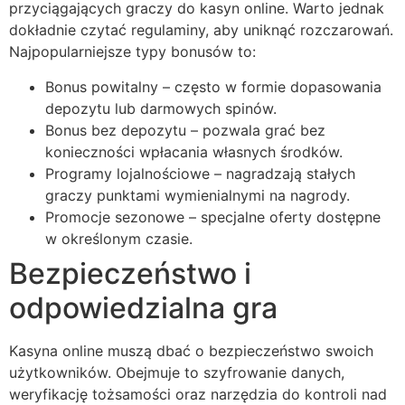
przyciągających graczy do kasyn online. Warto jednak
dokładnie czytać regulaminy, aby uniknąć rozczarowań.
Najpopularniejsze typy bonusów to:
Bonus powitalny – często w formie dopasowania
depozytu lub darmowych spinów.
Bonus bez depozytu – pozwala grać bez
konieczności wpłacania własnych środków.
Programy lojalnościowe – nagradzają stałych
graczy punktami wymienialnymi na nagrody.
Promocje sezonowe – specjalne oferty dostępne
w określonym czasie.
Bezpieczeństwo i
odpowiedzialna gra
Kasyna online muszą dbać o bezpieczeństwo swoich
użytkowników. Obejmuje to szyfrowanie danych,
weryfikację tożsamości oraz narzędzia do kontroli nad