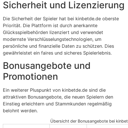
Sicherheit und Lizenzierung
Die Sicherheit der Spieler hat bei kinbetde.de oberste
Priorität. Die Plattform ist durch anerkannte
Glücksspielbehörden lizenziert und verwendet
modernste Verschlüsselungstechnologien, um
persönliche und finanzielle Daten zu schützen. Dies
gewährleistet ein faires und sicheres Spielerlebnis.
Bonusangebote und
Promotionen
Ein weiterer Pluspunkt von kinbetde.de sind die
attraktiven Bonusangebote, die neuen Spielern den
Einstieg erleichtern und Stammkunden regelmäßig
belohnt werden.
Übersicht der Bonusangebote bei kinbe