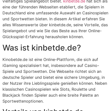
vielfältiges Spielangebot bietet.
kinbetde.de
hat sich als
eine der führenden Webseiten etabliert, die Spielern in
Deutschland eine umfassende Auswahl an Casinospielen
und Sportwetten bieten. In diesem Artikel erfahren Sie
alles Wissenswerte über kinbetde.de, seine Vorteile, das
Spielangebot und wie Sie das Beste aus Ihrer Online-
Glücksspiel-Erfahrung herausholen können.
Was ist kinbetde.de?
Kinobetde.de ist eine Online-Plattform, die sich auf
iGaming spezialisiert hat, insbesondere auf Casino-
Spiele und Sportwetten. Die Webseite richtet sich an
deutsche Spieler und bietet eine sichere Umgebung, in
der Nutzer ihre Lieblingsspiele genießen können. Neben
klassischen Casinospielen wie Slots, Roulette und
Blackjack finden Spieler auch eine breite Palette an
Sportwettenoptionen.