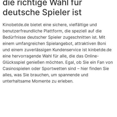
die richtige Wahl für
deutsche Spieler ist
Kinobetde.de bietet eine sichere, vielfältige und
benutzerfreundliche Plattform, die speziell auf die
Bedürfnisse deutscher Spieler zugeschnitten ist. Mit
einem umfangreichen Spielangebot, attraktiven Boni
und einem zuverlässigen Kundenservice ist kinbetde.de
eine hervorragende Wahl für alle, die das Online-
Glücksspiel genießen möchten. Egal, ob Sie ein Fan von
Casinospielen oder Sportwetten sind – hier finden Sie
alles, was Sie brauchen, um spannende und
unterhaltsame Momente zu erleben.