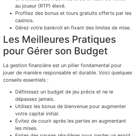
au joueur (RTP) élevé.
Profitez des bonus et tours gratuits offerts par les
casinos.
Gérez votre bankroll en fixant des limites de mise.
Les Meilleures Pratiques
pour Gérer son Budget
La gestion financière est un pilier fondamental pour
jouer de manière responsable et durable. Voici quelques
conseils essentiels :
Définissez un budget de jeu précis et ne le
dépassez jamais.
Utilisez les bonus de bienvenue pour augmenter
votre capital initial.
Évitez de courir après les pertes en augmentant
les mises.
Faites des pauses régulières pour garder un esprit