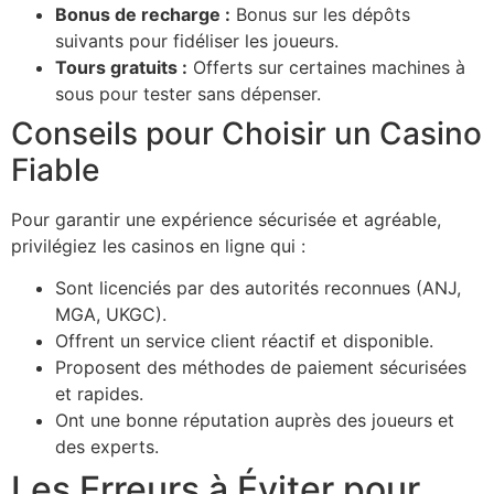
Bonus de recharge :
Bonus sur les dépôts
suivants pour fidéliser les joueurs.
Tours gratuits :
Offerts sur certaines machines à
sous pour tester sans dépenser.
Conseils pour Choisir un Casino
Fiable
Pour garantir une expérience sécurisée et agréable,
privilégiez les casinos en ligne qui :
Sont licenciés par des autorités reconnues (ANJ,
MGA, UKGC).
Offrent un service client réactif et disponible.
Proposent des méthodes de paiement sécurisées
et rapides.
Ont une bonne réputation auprès des joueurs et
des experts.
Les Erreurs à Éviter pour