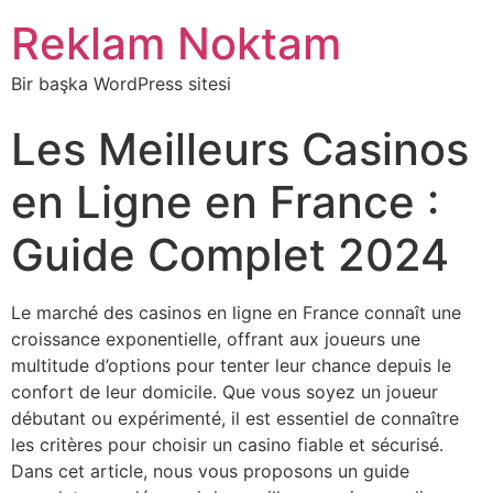
Reklam Noktam
Bir başka WordPress sitesi
Les Meilleurs Casinos
en Ligne en France :
Guide Complet 2024
Le marché des casinos en ligne en France connaît une
croissance exponentielle, offrant aux joueurs une
multitude d’options pour tenter leur chance depuis le
confort de leur domicile. Que vous soyez un joueur
débutant ou expérimenté, il est essentiel de connaître
les critères pour choisir un casino fiable et sécurisé.
Dans cet article, nous vous proposons un guide