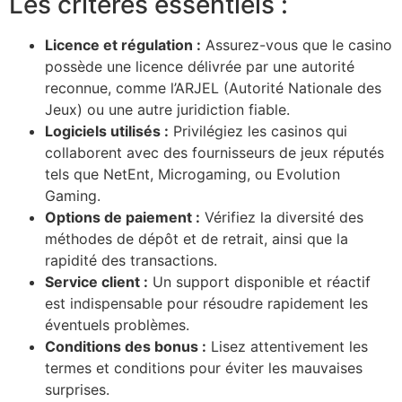
Les critères essentiels :
Licence et régulation :
Assurez-vous que le casino
possède une licence délivrée par une autorité
reconnue, comme l’ARJEL (Autorité Nationale des
Jeux) ou une autre juridiction fiable.
Logiciels utilisés :
Privilégiez les casinos qui
collaborent avec des fournisseurs de jeux réputés
tels que NetEnt, Microgaming, ou Evolution
Gaming.
Options de paiement :
Vérifiez la diversité des
méthodes de dépôt et de retrait, ainsi que la
rapidité des transactions.
Service client :
Un support disponible et réactif
est indispensable pour résoudre rapidement les
éventuels problèmes.
Conditions des bonus :
Lisez attentivement les
termes et conditions pour éviter les mauvaises
surprises.