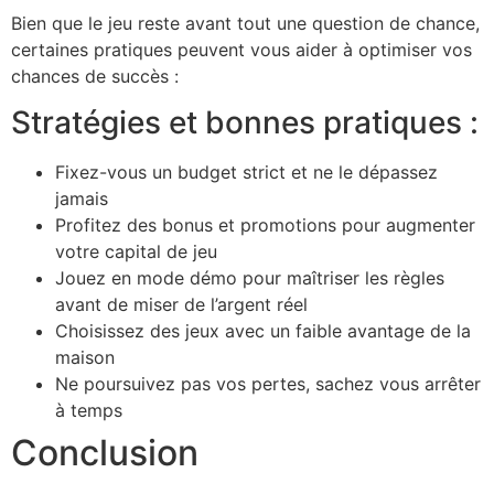
Bien que le jeu reste avant tout une question de chance,
certaines pratiques peuvent vous aider à optimiser vos
chances de succès :
Stratégies et bonnes pratiques :
Fixez-vous un budget strict et ne le dépassez
jamais
Profitez des bonus et promotions pour augmenter
votre capital de jeu
Jouez en mode démo pour maîtriser les règles
avant de miser de l’argent réel
Choisissez des jeux avec un faible avantage de la
maison
Ne poursuivez pas vos pertes, sachez vous arrêter
à temps
Conclusion