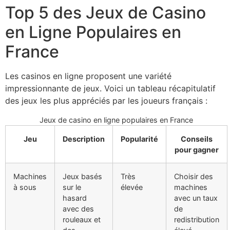
Top 5 des Jeux de Casino
en Ligne Populaires en
France
Les casinos en ligne proposent une variété
impressionnante de jeux. Voici un tableau récapitulatif
des jeux les plus appréciés par les joueurs français :
Jeux de casino en ligne populaires en France
Jeu
Description
Popularité
Conseils
pour gagner
Machines
Jeux basés
Très
Choisir des
à sous
sur le
élevée
machines
hasard
avec un taux
avec des
de
rouleaux et
redistribution