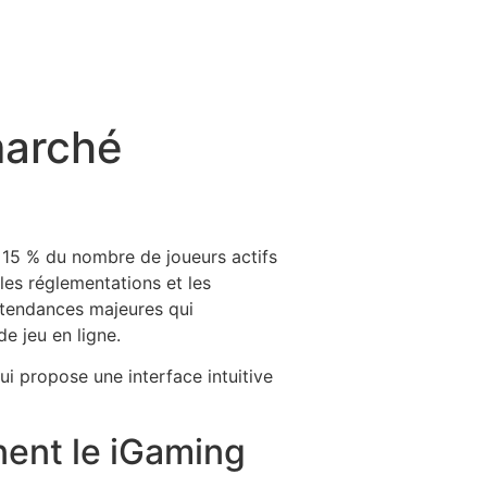
marché
 15 % du nombre de joueurs actifs
les réglementations et les
s tendances majeures qui
e jeu en ligne.
qui propose une interface intuitive
nent le iGaming