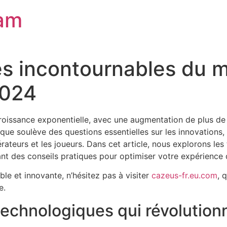
am
s incontournables du 
2024
roissance exponentielle, avec une augmentation de plus de
e soulève des questions essentielles sur les innovations, 
rateurs et les joueurs. Dans cet article, nous explorons le
rant des conseils pratiques pour optimiser votre expérience d
le et innovante, n’hésitez pas à visiter
cazeus-fr.eu.com
, 
e.
technologiques qui révolution