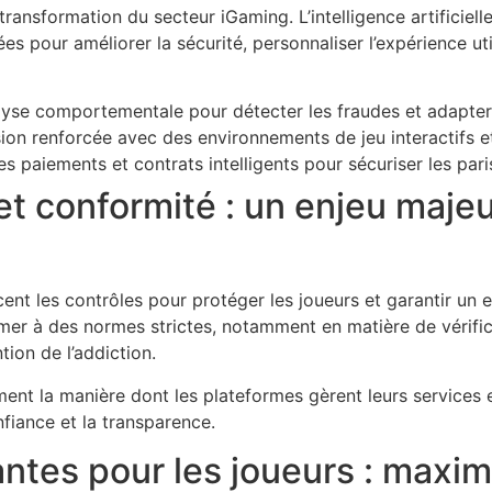
ransformation du secteur iGaming. L’intelligence artificielle
s pour améliorer la sécurité, personnaliser l’expérience util
yse comportementale pour détecter les fraudes et adapter
on renforcée avec des environnements de jeu interactifs et 
 paiements et contrats intelligents pour sécuriser les pari
t conformité : un enjeu majeu
ent les contrôles pour protéger les joueurs et garantir un
er à des normes strictes, notamment en matière de vérificat
ion de l’addiction.
ent la manière dont les plateformes gèrent leurs services
onfiance et la transparence.
ntes pour les joueurs : maxi