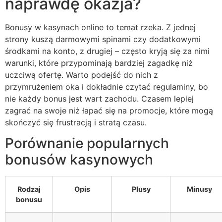
naprawdę okazja?
Bonusy w kasynach online to temat rzeka. Z jednej
strony kuszą darmowymi spinami czy dodatkowymi
środkami na konto, z drugiej – często kryją się za nimi
warunki, które przypominają bardziej zagadkę niż
uczciwą ofertę. Warto podejść do nich z
przymrużeniem oka i dokładnie czytać regulaminy, bo
nie każdy bonus jest wart zachodu. Czasem lepiej
zagrać na swoje niż łapać się na promocje, które mogą
skończyć się frustracją i stratą czasu.
Porównanie popularnych
bonusów kasynowych
Rodzaj
Opis
Plusy
Minusy
bonusu