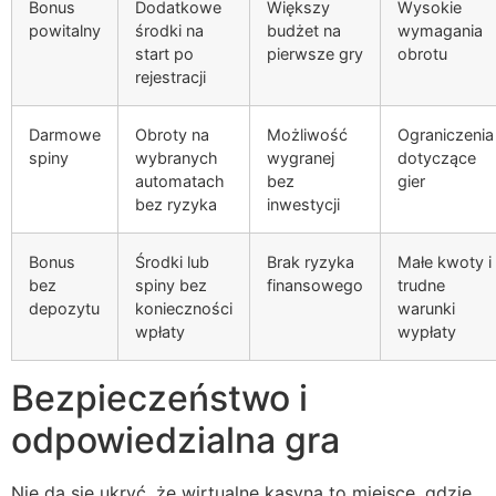
Bonus
Dodatkowe
Większy
Wysokie
powitalny
środki na
budżet na
wymagania
start po
pierwsze gry
obrotu
rejestracji
Darmowe
Obroty na
Możliwość
Ograniczenia
spiny
wybranych
wygranej
dotyczące
automatach
bez
gier
bez ryzyka
inwestycji
Bonus
Środki lub
Brak ryzyka
Małe kwoty i
bez
spiny bez
finansowego
trudne
depozytu
konieczności
warunki
wpłaty
wypłaty
Bezpieczeństwo i
odpowiedzialna gra
Nie da się ukryć, że wirtualne kasyna to miejsce, gdzie