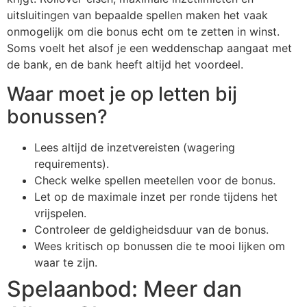
uitsluitingen van bepaalde spellen maken het vaak
onmogelijk om die bonus echt om te zetten in winst.
Soms voelt het alsof je een weddenschap aangaat met
de bank, en de bank heeft altijd het voordeel.
Waar moet je op letten bij
bonussen?
Lees altijd de inzetvereisten (wagering
requirements).
Check welke spellen meetellen voor de bonus.
Let op de maximale inzet per ronde tijdens het
vrijspelen.
Controleer de geldigheidsduur van de bonus.
Wees kritisch op bonussen die te mooi lijken om
waar te zijn.
Spelaanbod: Meer dan