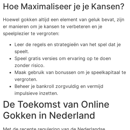
Hoe Maximaliseer je je Kansen?
Hoewel gokken altijd een element van geluk bevat, zijn
er manieren om je kansen te verbeteren en je
speelplezier te vergroten:
Leer de regels en strategieën van het spel dat je
speelt.
Speel gratis versies om ervaring op te doen
zonder risico.
Maak gebruik van bonussen om je speelkapitaal te
vergroten.
Beheer je bankroll zorgvuldig en vermijd
impulsieve inzetten.
De Toekomst van Online
Gokken in Nederland
Met de recente regulering van de Nederlandse