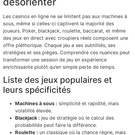
désorienter
Les casinos en ligne ne se limitent pas aux machines à
sous, même si celles-ci captivent la majorité des
joueurs. Poker, blackjack, roulette, baccarat, et même
des jeux en direct avec croupiers réels composent une
offre pléthorique. Chaque jeu a ses subtilités, ses
stratégies et ses pièges. Comprendre ces nuances peut
transformer une session de jeu en expérience
enrichissante plutôt qu’en simple perte de temps.
Liste des jeux populaires et
leurs spécificités
Machines à sous :
simplicité et rapidité, mais
volatilité élevée.
Blackjack :
jeu de stratégie où le calcul des
probabilités peut faire la différence.
Roulette :
un classique où la chance règne, mais