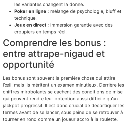
les variantes changent la donne.
Poker en ligne :
mélange de psychologie, bluff et
technique.
Jeux en direct :
immersion garantie avec des
croupiers en temps réel.
Comprendre les bonus :
entre attrape-nigaud et
opportunité
Les bonus sont souvent la première chose qui attire
l’œil, mais ils méritent un examen minutieux. Derrière les
chiffres mirobolants se cachent des conditions de mise
qui peuvent rendre leur obtention aussi difficile qu’un
jackpot progressif. Il est donc crucial de décortiquer les
termes avant de se lancer, sous peine de se retrouver à
tourner en rond comme un joueur accro à la roulette.