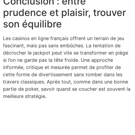
Conclusion : entre
prudence et plaisir, trouver
son équilibre
Les casinos en ligne français offrent un terrain de jeu
fascinant, mais pas sans embûches. La tentation de
décrocher le jackpot peut vite se transformer en piège
si l’on ne garde pas la tête froide. Une approche
informée, critique et mesurée permet de profiter de
cette forme de divertissement sans tomber dans les
travers classiques. Après tout, comme dans une bonne
partie de poker, savoir quand se coucher est souvent la
meilleure stratégie.