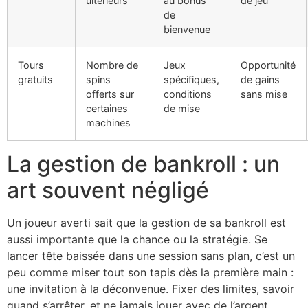
ultérieurs
au bonus
de jeu
de
bienvenue
Tours
Nombre de
Jeux
Opportunité
gratuits
spins
spécifiques,
de gains
offerts sur
conditions
sans mise
certaines
de mise
machines
La gestion de bankroll : un
art souvent négligé
Un joueur averti sait que la gestion de sa bankroll est
aussi importante que la chance ou la stratégie. Se
lancer tête baissée dans une session sans plan, c’est un
peu comme miser tout son tapis dès la première main :
une invitation à la déconvenue. Fixer des limites, savoir
quand s’arrêter, et ne jamais jouer avec de l’argent