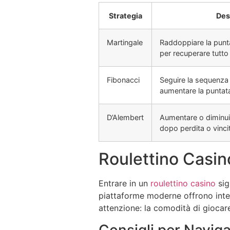
Strategia
Des
Martingale
Raddoppiare la punt
per recuperare tutto 
Fibonacci
Seguire la sequenza 
aumentare la puntat
D’Alembert
Aumentare o diminuir
dopo perdita o vinci
Roulettino Casin
Entrare in un
roulettino casino
sig
piattaforme moderne offrono interf
attenzione: la comodità di giocare
Consigli per Naviga