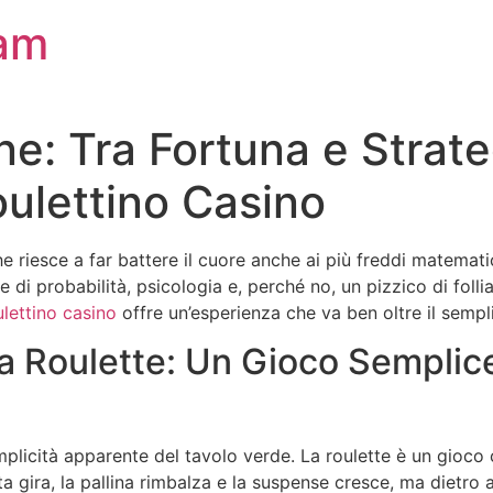
am
ne: Tra Fortuna e Strate
ulettino Casino
he riesce a far battere il cuore anche ai più freddi matemat
 di probabilità, psicologia e, perché no, un pizzico di folli
ulettino casino
offre un’esperienza che va ben oltre il sempli
a Roulette: Un Gioco Semplic
plicità apparente del tavolo verde. La roulette è un gioco c
ota gira, la pallina rimbalza e la suspense cresce, ma dietr