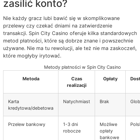
zasilić konto?
Nie każdy gracz lubi bawić się w skomplikowane
przelewy czy czekać dniami na zatwierdzenie
transakcji. Spin City Casino oferuje kilka standardowych
metod płatności, które są dobrze znane i powszechnie
używane. Nie ma tu rewolucji, ale też nie ma zaskoczeń,
które mogłyby irytować.
Metody płatności w Spin City Casino
Metoda
Czas
Opłaty
Dos
realizacji
Karta
Natychmiast
Brak
Glob
kredytowa/debetowa
Przelew bankowy
1-3 dni
Możliwe
Pols
robocze
opłaty
bankowe