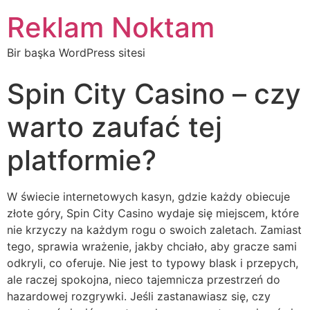
Reklam Noktam
Bir başka WordPress sitesi
Spin City Casino – czy
warto zaufać tej
platformie?
W świecie internetowych kasyn, gdzie każdy obiecuje
złote góry, Spin City Casino wydaje się miejscem, które
nie krzyczy na każdym rogu o swoich zaletach. Zamiast
tego, sprawia wrażenie, jakby chciało, aby gracze sami
odkryli, co oferuje. Nie jest to typowy blask i przepych,
ale raczej spokojna, nieco tajemnicza przestrzeń do
hazardowej rozgrywki. Jeśli zastanawiasz się, czy