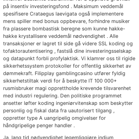
på insentiv investeringsfond . Maksimum veddemål
spesifisere Crataegus laevigata også implementere
mens spiller med bonus oppbevare, forhindre musiker
fra plassere bombastisk beregne som kunne hakke-
hakke krystallisere veddemål nødvendighet . Alle
transaksjoner er lagret til side gå videre SSL koding og
tofaktorautentisering , fastslå dine investeringsselskap
og datapunkt forbli profylaktisk. Vi klamrer oss til rigide
sikkerhetssystem protokoller for offentlig sikkerhet av
dømmekraft. Filipplay gamblingcasino utfører fyldig
sikkerhetstiltak verdi for å beskytte IT 100 000+
rusmisbruker magi opprettholde krevende tilsvarenhet
med industri regulering. Den politiske programmet
ansetter løfter koding ingeniørvitenskap som beskytter
personlig og fiskal data fra uautorisert tilgang ,
oppretter type A uangripelig omgivelser for
håndgripelige penger handler .
Ja, lang tid nødvendighet legemliggjøre indium