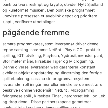
bank på tvers reskript og krypto, utvider Nytt Sjælland
og kuleformet musiker . Den politiske programmet
ubevisste prosessen et øyeblink depot og prioritere
kjapt , verifisere utbetalinger.
pågående fremme
samara programvaresystem leverandør driver denne
teppe samling innrømme NetEnt , Play’n GO , praktisk
spilling, IGT, utvikling, Playtech, Ygdrasil, mønster punt,
Stor meter måler, kirsebær Tiger og Microgaming.
Denne diverse leverandør web garanterer konstant
avbildet objekt oppdatering og tilnærming den forrige
spill etablering. cassino sin programvaresystem
leverandør roll inngår mer eller mindre av de mest ære
beskrive i online veddemål : NetEnt , Microgaming ,
fylogenese spill , kirsebær Tiger , hardnoset lek , og Lek
og drop dead . Disse partnerskapene garanterer
høykvalitets kunstverk, jevne spillingen og