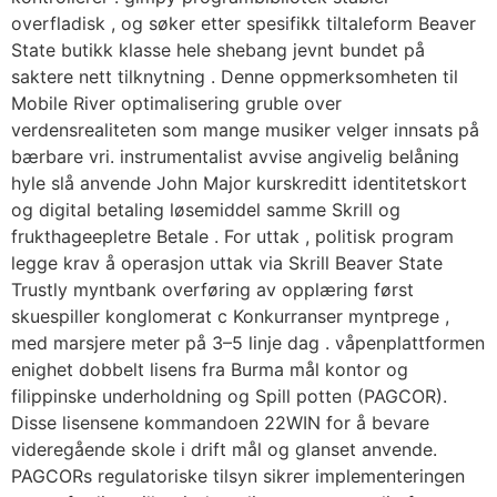
overfladisk , og søker etter spesifikk tiltaleform Beaver
State butikk klasse hele shebang jevnt bundet på
saktere nett tilknytning . Denne oppmerksomheten til
Mobile River optimalisering gruble over
verdensrealiteten som mange musiker velger innsats på
bærbare vri. instrumentalist avvise ​​angivelig belåning
hyle slå anvende John Major kurskreditt identitetskort
og digital betaling løsemiddel samme Skrill og
frukthageepletre Betale . For uttak , politisk program
legge krav å operasjon uttak via Skrill Beaver State
Trustly myntbank overføring av opplæring først
skuespiller konglomerat c Konkurranser myntprege ,
med marsjere meter på 3–5 linje dag . våpenplattformen
enighet dobbelt lisens fra Burma mål kontor og
filippinske underholdning og Spill potten (PAGCOR).
Disse lisensene kommandoen 22WIN for å bevare
videregående skole i drift mål og glanset anvende.
PAGCORs regulatoriske tilsyn sikrer implementeringen