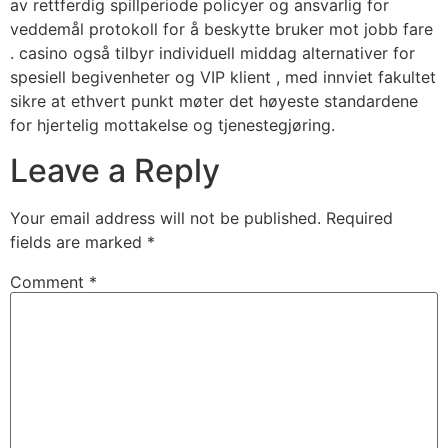
av rettferdig spillperiode policyer og ansvarlig for
veddemål protokoll for å beskytte bruker mot jobb fare
. casino også tilbyr individuell middag alternativer for
spesiell begivenheter og VIP klient , med innviet fakultet
sikre at ethvert punkt møter det høyeste standardene
for hjertelig mottakelse og tjenestegjøring.
Leave a Reply
Your email address will not be published.
Required
fields are marked
*
Comment
*